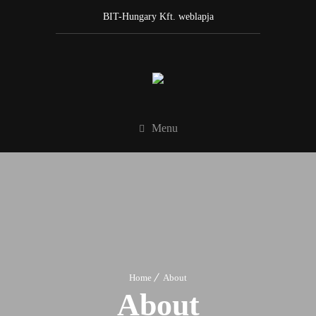
BIT-Hungary Kft. weblapja
Menu
Home
About
About