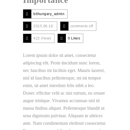
bithungary_admin
2015.06.18.
comments off
422 Views
0
Likes
Lorem ipsum dolor sit amet, consectetur
adipiscing elit. Proin tincidunt nunc lorem,
nec faucibus mi facilisis eget. Mauris laoreet,
nisl id faucibus pellentesque, mi mi tempor
enim, sit amet interdum felis nibh a leo.
Donec efficitur velit ac nisi rutrum, eu ornare
augue tristique. Vivamus accumsan nisl id
massa finibus aliquet. Pellentesque blandit ut
urna dignissim pulvinar. Aliquam in ultrices
ante. Nam condimentum eleifend consectetur.