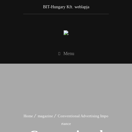
BIT-Hungary Kft. weblapja
Menu
Home
magazine
Conventional Advertising Impo
rtance