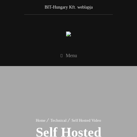
BIT-Hungary Kft. weblapja
Menu
Home
Technical
Self Hosted Video
Self Hosted