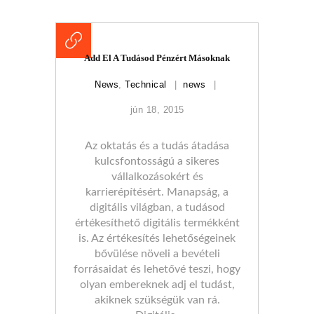
Add El A Tudásod Pénzért Másoknak
News
,
Technical
news
jún 18, 2015
Az oktatás és a tudás átadása
kulcsfontosságú a sikeres
vállalkozásokért és
karrierépítésért. Manapság, a
digitális világban, a tudásod
értékesíthető digitális termékként
is. Az értékesítés lehetőségeinek
bővülése növeli a bevételi
forrásaidat és lehetővé teszi, hogy
olyan embereknek adj el tudást,
akiknek szükségük van rá.