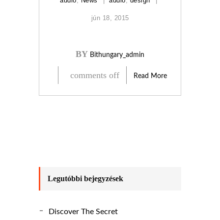
audio
,
News
audio
,
design
jún 18, 2015
BY
Bithungary_admin
comments off
Read More
Legutóbbi bejegyzések
Discover The Secret